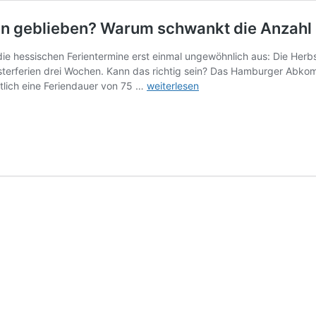
ien geblieben? Warum schwankt die Anzahl
die hessischen Ferientermine erst einmal ungewöhnlich aus: Die Herb
Osterferien drei Wochen. Kann das richtig sein? Das Hamburger A
Wo
tlich eine Feriendauer von 75 …
weiterlesen
ist
die
zweite
Woche
der
Herbstferien
geblieben?
Warum
schwankt
die
Anzahl
der
beweglichen
Ferientage?