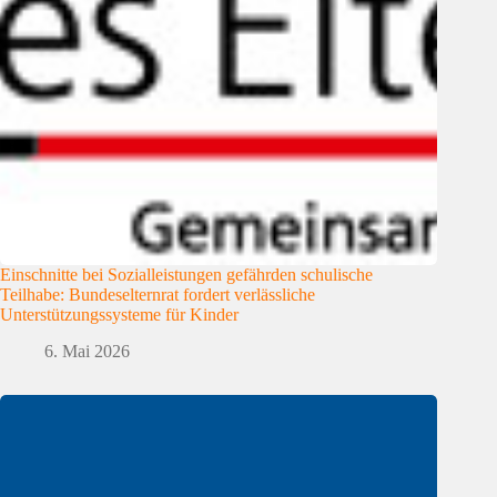
Einschnitte bei Sozialleistungen gefährden schulische
Teilhabe: Bundeselternrat fordert verlässliche
Unterstützungssysteme für Kinder
6. Mai 2026