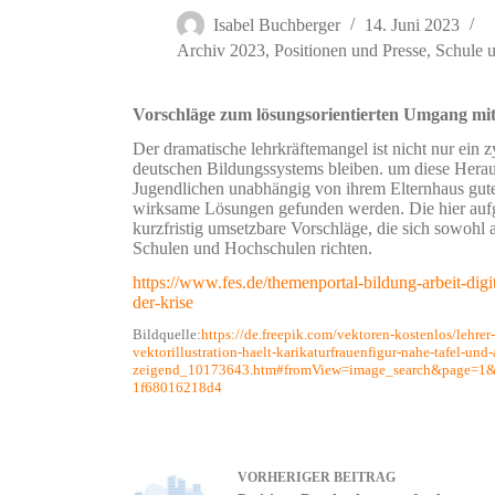
Isabel Buchberger
14. Juni 2023
Archiv 2023
,
Positionen und Presse
,
Schule u
Vorschläge zum lösungsorientierten Umgang mi
Der dramatische lehrkräftemangel ist nicht nur ein 
deutschen Bildungssystems bleiben. um diese Herau
Jugendlichen unabhängig von ihrem Elternhaus gute
wirksame Lösungen gefunden werden. Die hier aufg
kurzfristig umsetzbare Vorschläge, die sich sowohl 
Schulen und Hochschulen richten.
https://www.fes.de/themenportal-bildung-arbeit-digi
der-krise
Bildquelle:
https://de.freepik.com/vektoren-kostenlos/lehrer-
vektorillustration-haelt-karikaturfrauenfigur-nahe-tafel-und
zeigend_10173643.htm#fromView=image_search&page=1&
1f68016218d4
VORHERIGER
BEITRAG