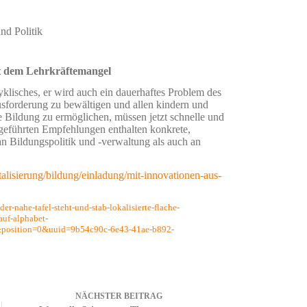
nd Politik
t dem Lehrkräftemangel
zyklisches, er wird auch ein dauerhaftes Problem des
sforderung zu bewältigen und allen kindern und
 Bildung zu ermöglichen, müssen jetzt schnelle und
eführten Empfehlungen enthalten konkrete,
an Bildungspolitik und -verwaltung als auch an
talisierung/bildung/einladung/mit-innovationen-aus-
der-nahe-tafel-steht-und-stab-lokalisierte-flache-
-auf-alphabet-
position=0&uuid=9b54c90c-6e43-41ae-b892-
NÄCHSTER
BEITRAG