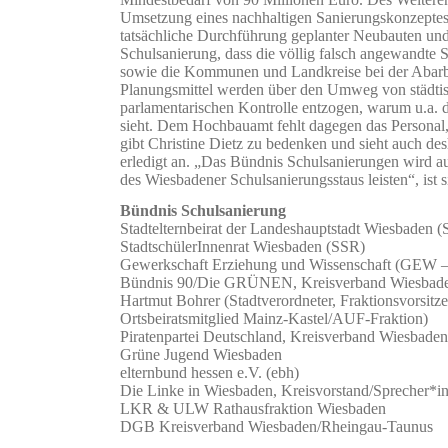
Umsetzung eines nachhaltigen Sanierungskonzeptes
tatsächliche Durchführung geplanter Neubauten un
Schulsanierung, dass die völlig falsch angewandte
sowie die Kommunen und Landkreise bei der Abarbe
Planungsmittel werden über den Umweg von städtis
parlamentarischen Kontrolle entzogen, warum u.a.
sieht. Dem Hochbauamt fehlt dagegen das Personal,
gibt Christine Dietz zu bedenken und sieht auch des
erledigt an. „Das Bündnis Schulsanierungen wird au
des Wiesbadener Schulsanierungsstaus leisten“, ist s
Bündnis Schulsanierung
Stadtelternbeirat der Landeshauptstadt Wiesbaden 
StadtschülerInnenrat Wiesbaden (SSR)
Gewerkschaft Erziehung und Wissenschaft (GEW 
Bündnis 90/Die GRÜNEN, Kreisverband Wiesbad
Hartmut Bohrer (Stadtverordneter, Fraktionsvors
Ortsbeiratsmitglied Mainz-Kastel/AUF-Fraktion)
Piratenpartei Deutschland, Kreisverband Wiesbaden
Grüne Jugend Wiesbaden
elternbund hessen e.V. (ebh)
Die Linke in Wiesbaden, Kreisvorstand/Sprecher*in
LKR & ULW Rathausfraktion Wiesbaden
DGB Kreisverband Wiesbaden/Rheingau-Taunus