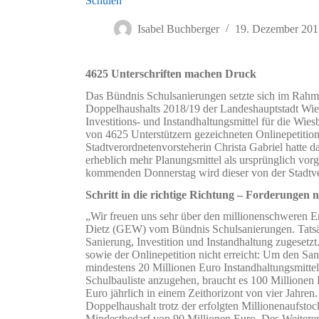
Schulen
Isabel Buchberger
19. Dezember 201
4625 Unterschriften machen Druck
Das Bündnis Schulsanierungen setzte sich im Rahm
Doppelhaushalts 2018/19 der Landeshauptstadt Wies
Investitions- und Instandhaltungsmittel für die Wie
von 4625 Unterstützern gezeichneten Onlinepetitio
Stadtverordnetenvorsteherin Christa Gabriel hatte d
erheblich mehr Planungsmittel als ursprünglich vor
kommenden Donnerstag wird dieser von der Stadtv
Schritt in die richtige Richtung – Forderungen 
„Wir freuen uns sehr über den millionenschweren E
Dietz (GEW) vom Bündnis Schulsanierungen. Tatsäc
Sanierung, Investition und Instandhaltung zugeset
sowie der Onlinepetition nicht erreicht: Um den San
mindestens 20 Millionen Euro Instandhaltungsmittel
Schulbauliste anzugehen, braucht es 100 Millionen
Euro jährlich in einem Zeithorizont von vier Jahren
Doppelhaushalt trotz der erfolgten Millionenaufsto
Mindestbedarf von 90 Millionen Euro. Des Weitere