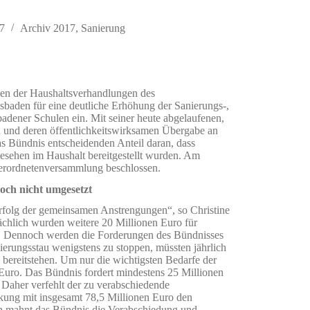
7
Archiv 2017
,
Sanierung
en der Haushaltsverhandlungen des
baden für eine deutliche Erhöhung der Sanierungs-,
sbadener Schulen ein. Mit seiner heute abgelaufenen,
n und deren öffentlichkeitswirksamen Übergabe an
as Bündnis entscheidenden Anteil daran, dass
gesehen im Haushalt bereitgestellt wurden. Am
erordnetenversammlung beschlossen.
noch nicht umgesetzt
rfolg der gemeinsamen Anstrengungen“, so Christine
hlich wurden weitere 20 Millionen Euro für
zt. Dennoch werden die Forderungen des Bündnisses
ierungsstau wenigstens zu stoppen, müssten jährlich
 bereitstehen. Um nur die wichtigsten Bedarfe der
 Euro. Das Bündnis fordert mindestens 25 Millionen
. Daher verfehlt der zu verabschiedende
ckung mit insgesamt 78,5 Millionen Euro den
n mahnt das Bündnis die Verabschiedung und