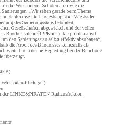
 für die Wiesbadener Schulen an sowie die
d Sanierungen. „Wir sehen gerade beim Thema
 Schuldenbremse die Landeshauptstadt Wiesbaden
itung des Sanierungsstaus behindert.
chen Gesellschaften abgewickelt und der vollen
 das Bündnis solche ÖPPKonstrukte problematisch
 um den Sanierungsstau selbst effektiv abzubauen“,
halb die Arbeit des Bündnisses keinesfalls als
ch weiterhin kritische Begleitung bei der Behebung
ie überzeugt.
(StEB)
– Wiesbaden-Rheingau)
en
itzender LINKE&PIRATEN Rathausfraktion,
nenrat