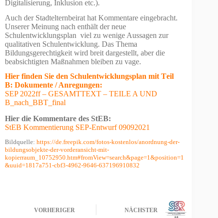
Digitalisierung, Inklusion etc.).
Auch der Stadtelternbeirat hat Kommentare eingebracht.
Unserer Meinung nach enthält der neue
Schulentwicklungsplan viel zu wenige Aussagen zur
qualitativen Schulentwicklung. Das Thema
Bildungsgerechtigkeit wird breit dargestellt, aber die
beabsichtigten Maßnahmen bleiben zu vage.
Hier finden Sie den Schulentwicklungsplan mit T
eil
B:
Dokumente / Anregungen:
SEP 2022ff – GESAMTTEXT – TEILE A UND
B_nach_BBT_final
Hier die Kommentare des StEB:
StEB Kommentierung SEP-Entwurf 09092021
Bildquelle:
https://de.freepik.com/fotos-kostenlos/anordnung-der-
bildungsobjekte-der-vorderansicht-mit-
kopierraum_10752950.htm#fromView=search&page=1&position=1
&uuid=1817a751-cbf3-4962-9646-637196910832
VORHERIGER
NÄCHSTER