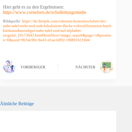
Hier geht es zu den Ergebnissen:
https://www.cornelsen.de/schulleitungsstudie
Bildquelle:
https://de.freepik.com/vektoren-kostenlos/lehrer-der-
nahe-tafel-steht-und-stab-lokalisierte-flache-vektorillustration-haelt-
karikaturfrauenfigur-nahe-tafel-und-auf-alphabet-
zeigend_10173643.htm#fromView=image_search&page=1&positio
n=0&uuid=9b54c90c-6e43-41ae-b892-1f68016218d4
VORHERIGER
NÄCHSTER
Ähnliche Beiträge