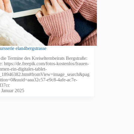
rsserie elan4bergstrasse
 die Termine des Kreiselternbeirats Bergstraße:
e: https://de.freepik.com/fotos-kostenlos/frauen-
men-ein-digitales-tablet-
n_18946382.htm#fromView=image_search&pag
tion=0&uuid=aaa32c57-e9c8-4afe-ac7e-
d37cc
. Januar 2025