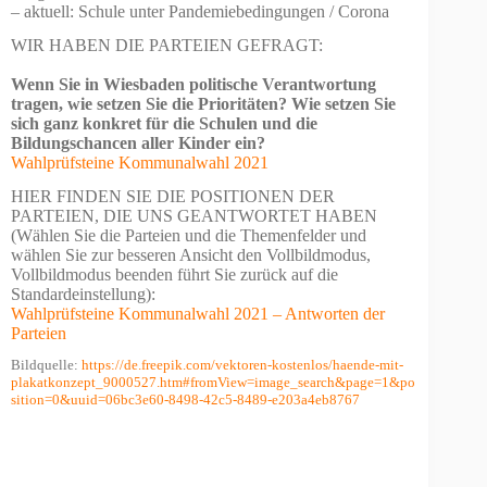
– aktuell: Schule unter Pandemiebedingungen / Corona
WIR HABEN DIE PARTEIEN GEFRAGT:
Wenn Sie in Wiesbaden politische Verantwortung
tragen, wie setzen Sie die Prioritäten? Wie setzen Sie
sich ganz konkret für die Schulen und die
Bildungschancen aller Kinder ein?
Wahlprüfsteine Kommunalwahl 2021
HIER FINDEN SIE DIE POSITIONEN DER
PARTEIEN, DIE UNS GEANTWORTET HABEN
(Wählen Sie die Parteien und die Themenfelder und
wählen Sie zur besseren Ansicht den Vollbildmodus,
Vollbildmodus beenden führt Sie zurück auf die
Standardeinstellung):
Wahlprüfsteine Kommunalwahl 2021 – Antworten der
Parteien
Bildquelle:
https://de.freepik.com/vektoren-kostenlos/haende-mit-
plakatkonzept_9000527.htm#fromView=image_search&page=1&po
sition=0&uuid=06bc3e60-8498-42c5-8489-e203a4eb8767