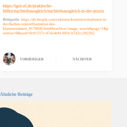
https://igel-of.de/praktische-
hilfen/nachteilsausgleich/nachteilsausgleich-in-der-praxis
Bildquelle:
https://de.freepik.com/vektoren-kostenlos/studenten-in-
der-flachen-vektorillustration-des-
klassenzimmers_9176840.htm#fromView=image_search&page=1&p
osition=0&uuid=0c61557e-47af-4e81-b93e-b7d2cc2922b2
VORHERIGER
NÄCHSTER
Ähnliche Beiträge