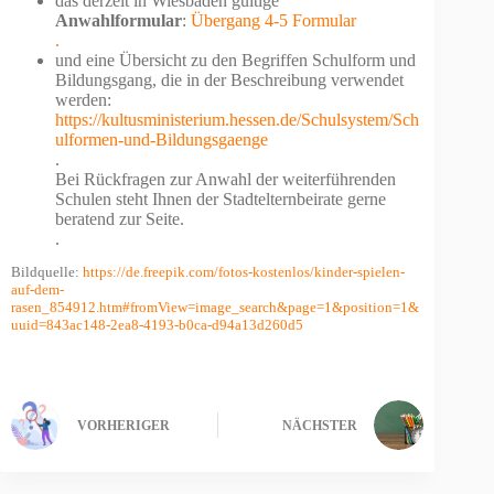
das derzeit in Wiesbaden gültige
Anwahlformular
:
Übergang 4-5 Formular
.
und eine Übersicht zu den Begriffen Schulform und
Bildungsgang, die in der Beschreibung verwendet
werden:
https://kultusministerium.hessen.de/Schulsystem/Sch
ulformen-und-Bildungsgaenge
.
Bei Rückfragen zur Anwahl der weiterführenden
Schulen steht Ihnen der Stadtelternbeirate gerne
beratend zur Seite.
.
Bildquelle:
https://de.freepik.com/fotos-kostenlos/kinder-spielen-
auf-dem-
rasen_854912.htm#fromView=image_search&page=1&position=1&
uuid=843ac148-2ea8-4193-b0ca-d94a13d260d5
VORHERIGER
NÄCHSTER