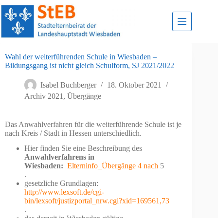
Zum
Inhalt
springen
Wahl der weiterführenden Schule in Wiesbaden –
Bildungsgang ist nicht gleich Schulform, SJ 2021/2022
Isabel Buchberger
18. Oktober 2021
Archiv 2021
,
Übergänge
Das Anwahlverfahren für die weiterführende Schule ist je
nach Kreis / Stadt in Hessen unterschiedlich.
Hier finden Sie eine Beschreibung des
Anwahlverfahrens in
Wiesbaden:
Elterninfo_Übergänge 4 nach
5
.
gesetzliche Grundlagen:
http://www.lexsoft.de/cgi-
bin/lexsoft/justizportal_nrw.cgi?xid=169561,73
.