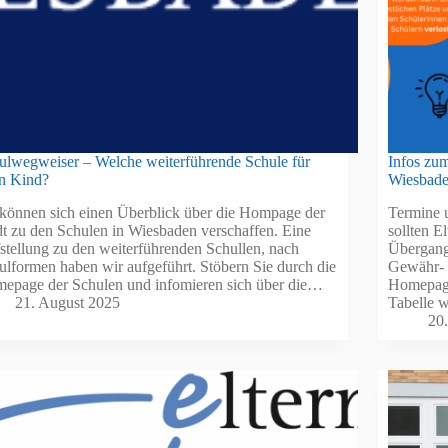
ulwegweiser – Welche weiterführende Schule für
Infos zu
n Kind?
Wiesbade
 können sich einen Überblick über die Hompage der
Termine 
dt zu den Schulen in Wiesbaden verschaffen. Eine
sollten E
stellung zu den weiterführenden Schullen, nach
Übergang
ulformen haben wir aufgeführt. Stöbern Sie durch die
Gewähr- b
epage der Schulen und infomieren sich über die…
Homepage
21. August 2025
Tabelle 
20