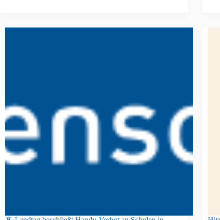
📵 Landtag beschließt Handy‑Verbot an Schulen in
Hit