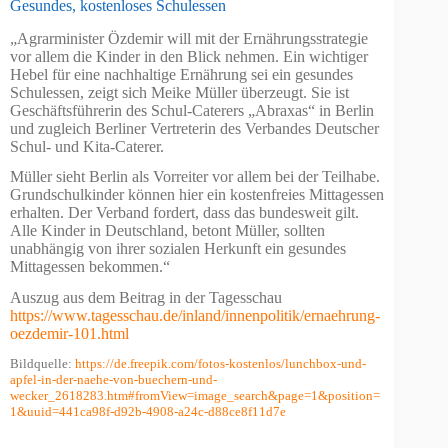
Gesundes, kostenloses Schulessen
„Agrarminister Özdemir will mit der Ernährungsstrategie
vor allem die Kinder in den Blick nehmen. Ein wichtiger
Hebel für eine nachhaltige Ernährung sei ein gesundes
Schulessen, zeigt sich Meike Müller überzeugt. Sie ist
Geschäftsführerin des Schul-Caterers „Abraxas“ in Berlin
und zugleich Berliner Vertreterin des Verbandes Deutscher
Schul- und Kita-Caterer.
Müller sieht Berlin als Vorreiter vor allem bei der Teilhabe.
Grundschulkinder können hier ein kostenfreies Mittagessen
erhalten. Der Verband fordert, dass das bundesweit gilt.
Alle Kinder in Deutschland, betont Müller, sollten
unabhängig von ihrer sozialen Herkunft ein gesundes
Mittagessen bekommen.“
Auszug aus dem Beitrag in der Tagesschau
https://www.tagesschau.de/inland/innenpolitik/ernaehrung-
oezdemir-101.html
Bildquelle:
https://de.freepik.com/fotos-kostenlos/lunchbox-und-
apfel-in-der-naehe-von-buechern-und-
wecker_2618283.htm#fromView=image_search&page=1&position=
1&uuid=441ca98f-d92b-4908-a24c-d88ce8f11d7e