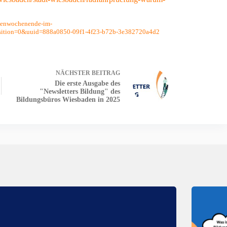
ilienwochenende-im-
ition=0&uuid=888a0850-09f1-4f23-b72b-3e382720a4d2
NÄCHSTER
BEITRAG
Die erste Ausgabe des
"Newsletters Bildung" des
Bildungsbüros Wiesbaden in 2025