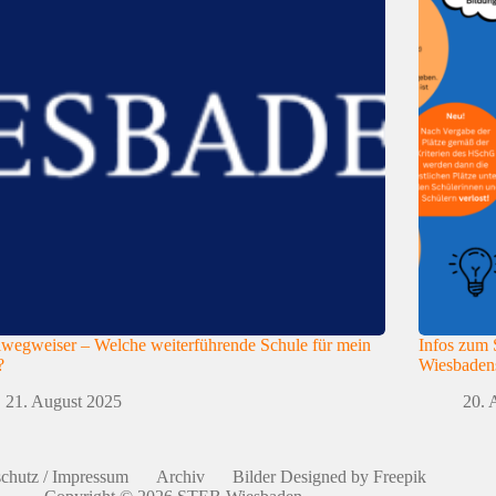
wegweiser – Welche weiterführende Schule für mein
Infos zum 
?
Wiesbaden
21. August 2025
20. 
chutz / Impressum
Archiv
Bilder Designed by Freepik