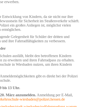
sse erwerben.
er Entwicklung von Kindern, da sie nicht nur ihre
ewusstsein für Sicherheit im Straßenverkehr schärft.
olizei ein großes Anliegen ist, möglichst vielen
u ermöglichen.
agende Gelegenheit für Schüler der dritten und
 und ihre Fahrradfähigkeiten zu verbessern.
nder
chulen ausfällt, bleibt den betroffenen Kindern
n zu erweitern und ihren Fahrradpass zu erhalten.
rsschule in Wiesbaden nutzen, um ihren Kindern
nmeldemöglichkeiten gibt es direkt bei der Polizei
schule.
 9 bis 13 Uhr.
 20. März anzumelden.
Anmeldung per E-Mail,
rkehrsschule-wiesbaden@polizei.hessen.de
/wiesbaden/stadt-wiesbaden/radfahrpruefung-warum-