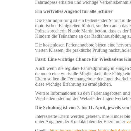
Fahrradpass erhalten und wichtige Verkehrskenntni
Ein wertvolles Angebot für alle Schüler
Die Fahrradprüfung ist ein bedeutender Schritt in d
motorischen Fähigkeiten fördert, sondern auch das B
Polizeisprecherin Nicole Martin betont, dass es der P
Kindern die Teilnahme an der Radfahrausbildung z
Die kostenlosen Ferienangebote bieten eine hervorr
vierten Klassen, die praktische Prüfung nachzuholen
Fazit: Eine wichtige Chance für Wiesbadens Ki
Auch wenn die reguläre Fahrradprüfung in einigen S
dennoch eine wertvolle Möglichkeit, ihre Fähigkeite
Eltern sollten die Ferienangebote der Jugendverkeh
diese wichtige Erfahrung zu ermöglichen.
Weitere Informationen zu den Ferienangeboten und A
Wiesbaden oder auf der Website der Jugendverkehrs
Die Schulung ist von 7. bis 11. April, jeweils von
Interessierte Eltern werden gebeten, ihre Kinder
bis
unter Angaben der Kontaktdaten der Eltern unter
ve
Quelle:
https://www.wiesbadener-kurier.de/lokales