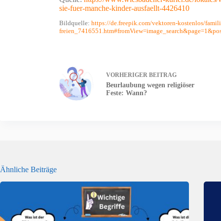
sie-fuer-manche-kinder-ausfaellt-4426410
Bildquelle:
https://de.freepik.com/vektoren-kostenlos/fam
freien_7416551.htm#fromView=image_search&page=1&pos
VORHERIGER
BEITRAG
Beurlaubung wegen religiöser
Feste: Wann?
Ähnliche Beiträge