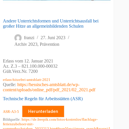
Andere Unterrichtsformen und Unterrichtsausfall bei
großer Hitze an allgemeinbildenden Schulen
franzi
27. Juni 2023
Archiv 2023
,
Prävention
Erlass vom 12. Januar 2021
Az. Z.3 – 821.100.000-00032
Gült.Verz.Nr. 7200
erlass-hitzefrei-amtsblatt-2021
Quelle:
https://hessisches-amtsblatt.de/wp-
content/uploads/online_pdf/pdf_2021/02_2021.pdf
Technische Regeln für Arbeitsstätten (ASR)
Herunterladen
ASR-A3-5
Bildquelle:
https://de.freepik.com/fotos-kostenlos/flachlage-
ferienzubehoer-mit-
sommerbuchstaben_5033213.htm#fromView=image_search&page=1