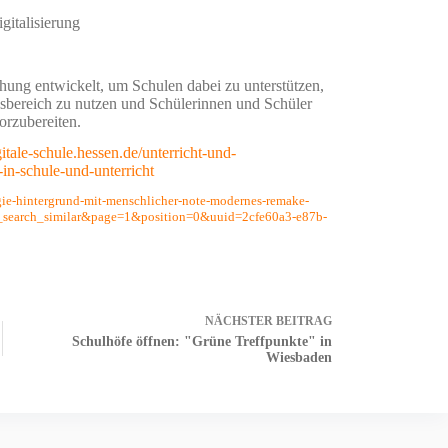
gitalisierung
hung entwickelt, um Schulen dabei zu unterstützen,
ngsbereich zu nutzen und Schülerinnen und Schüler
orzubereiten.
igitale-schule.hessen.de/unterricht-und-
in-schule-und-unterricht
ogie-hintergrund-mit-menschlicher-note-modernes-remake-
_search_similar&page=1&position=0&uuid=2cfe60a3-e87b-
NÄCHSTER
BEITRAG
Schulhöfe öffnen: "Grüne Treffpunkte" in
Wiesbaden