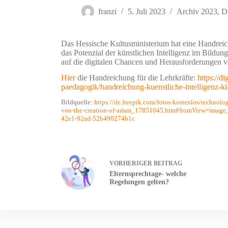
franzi
5. Juli 2023
Archiv 2023
,
Di
Das Hessische Kultusministerium hat eine Handreic
das Potenzial der künstlichen Intelligenz im Bildu
auf die digitalen Chancen und Herausforderungen v
Hier
die Handreichung für die Lehrkräfte:
https://d
paedagogik/handreichung-kuenstliche-intelligenz-ki-
Bildquelle:
https://de.freepik.com/fotos-kostenlos/technol
von-the-creation-of-adam_17851045.htm#fromView=image
42e1-92ad-52b490274b1c
VORHERIGER
BEITRAG
Elternsprechtage- welche
Regelungen gelten?