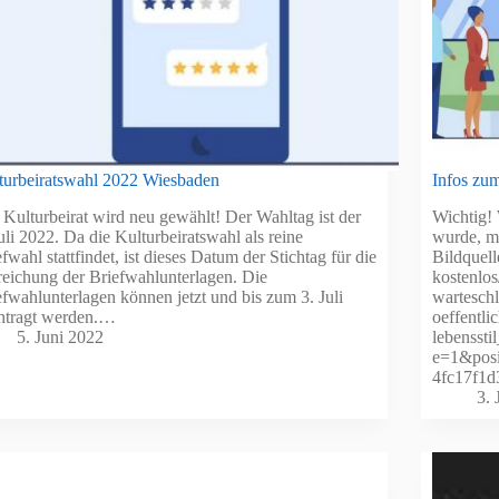
turbeiratswahl 2022 Wiesbaden
Infos zu
 Kulturbeirat wird neu gewählt! Der Wahltag ist der
Wichtig! 
uli 2022. Da die Kulturbeiratswahl als reine
wurde, m
fwahl stattfindet, ist dieses Datum der Stichtag für die
Bildquell
reichung der Briefwahlunterlagen. Die
kostenlos
efwahlunterlagen können jetzt und bis zum 3. Juli
warteschl
ntragt werden.…
oeffentli
5. Juni 2022
lebensst
e=1&posi
4fc17f1d
3. 