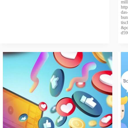
mil
htt
das
bun
tis
&po
d59