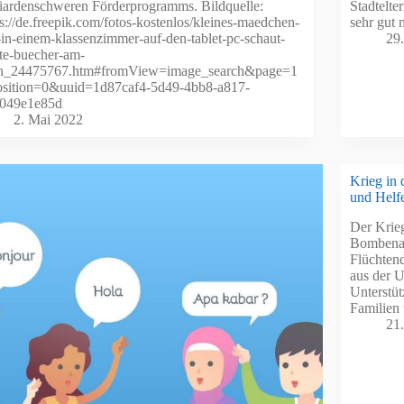
liardenschweren Förderprogramms. Bildquelle:
Stadtelte
ps://de.freepik.com/fotos-kostenlos/kleines-maedchen-
sehr gut
-in-einem-klassenzimmer-auf-den-tablet-pc-schaut-
29
te-buecher-am-
ch_24475767.htm#fromView=image_search&page=1
sition=0&uuid=1d87caf4-5d49-4bb8-a817-
049e1e85d
2. Mai 2022
Krieg in 
und Helf
Der Krieg
Bombenan
Flüchten
aus der U
Unterstü
Familien
21