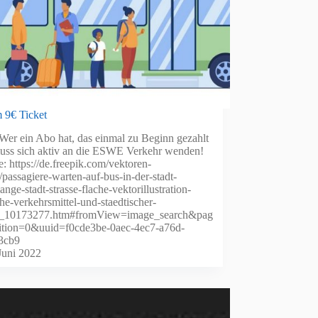
m 9€ Ticket
Wer ein Abo hat, das einmal zu Beginn gezahlt
uss sich aktiv an die ESWE Verkehr wenden!
e: https://de.freepik.com/vektoren-
/passagiere-warten-auf-bus-in-der-stadt-
ange-stadt-strasse-flache-vektorillustration-
che-verkehrsmittel-und-staedtischer-
il_10173277.htm#fromView=image_search&pag
tion=0&uuid=f0cde3be-0aec-4ec7-a76d-
3cb9
Juni 2022