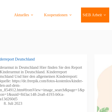
Aktuelles
Kooperationen
StEB Arbeit
derreport Deutschland
derarmut in Deutschland Hier finden Sie den Report
 Kinderarmut in Deutschland. Kinderreport
tschland Und hier den allgemeinen Kinderreport:
quelle: https://de.freepik.com/fotos-kostenlos/kinder-
elen-auf-dem-
en_854912.htm#fromView=image_search&page=1&p
tion=1&uuid=843ac148-2ea8-4193-b0ca-
a13d260d5
8. Juli 2023