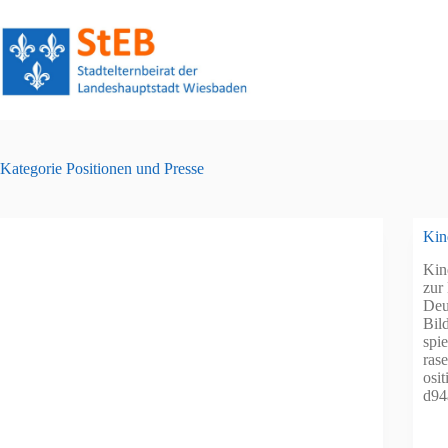
Zum
Inhalt
springen
Kategorie
Positionen und Presse
Kin
Kin
zur
Deu
Bild
spi
ras
osi
d94