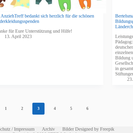
 AnziehTreff bedankt sich herzlich für die schönen
Bertelsma
derkleidungsspenden
Bildungsg
Länderch
danke für Eure Unterstützung und Hilfe!
13. April 2023
Leistungs
Pädagog:
deutschen
einzelne
Bildung 
Gesellsch
in gesamt
Stiftung
23
1
2
3
4
5
6
chutz / Impressum
Archiv
Bilder Designed by Freepik