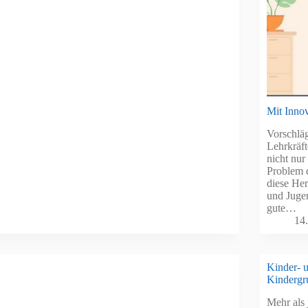
Mit Innov
Vorschlä
Lehrkräft
nicht nur
Problem 
diese Her
und Juge
gute…
14
Kinder- u
Kindergr
Mehr als 