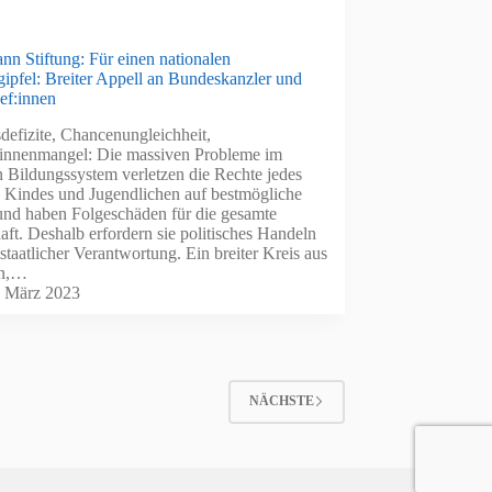
nn Stiftung: Für einen nationalen
ipfel: Breiter Appell an Bundeskanzler und
ef:innen
defizite, Chancenungleichheit,
innenmangel: Die massiven Probleme im
 Bildungssystem verletzen die Rechte jedes
n Kindes und Jugendlichen auf bestmögliche
und haben Folgeschäden für die gesamte
aft. Deshalb erfordern sie politisches Handeln
staatlicher Verantwortung. Ein breiter Kreis aus
en,…
. März 2023
NÄCHSTE