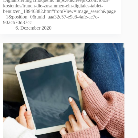
Digitalisierung Bildquelle: https://de.freepik.com/fotos-
kostenlos/frauen-die-zusammen-ein-digitales-tablet-
benutzen_18946382.htm#fromView=image_search&page
=1&position=0&uuid=aaa32c57-e9c8-4afe-ac7e-
902cb70d37cc
6. Dezember 2020