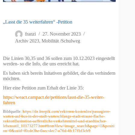
„Lasst die 35 weiterfahren“ -Petition
franzi
27. November 2023
Archiv 2023
,
Mobilität /Schulweg
Die Linien 30,35 und 36 sollen zum 10.12.2023 eingestellt
werden- so die Info, die uns erreicht hat.
Es haben sich bereits Initativen gebildet, die das verhindern
möchten.
Hier eine Petition zum Erhalt der Linie 35:
https://weact.campact.de/petitions/lasst-die-35-weiter-
fahren
Bildquelle:
https://de.freepik.com/vektoren-kostenlos/passagiere-
warten-auf-bus-in-der-stadt-warteschlange-stadt-strasse-flache-
vektorillustration-oeffentliche-verkehrsmittel-und-staedtischer-
lebensstil_10173277.htm#fromView=image_search&page=1&positi
on=0&uuid=f0cde3be-0aec-4ec7-a76d-4fc17f1d3cb9