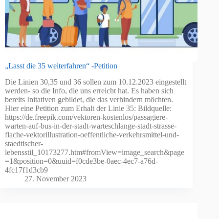
„Lasst die 35 weiterfahren“ -Petition
Die Linien 30,35 und 36 sollen zum 10.12.2023 eingestellt
werden- so die Info, die uns erreicht hat. Es haben sich
bereits Initativen gebildet, die das verhindern möchten.
Hier eine Petition zum Erhalt der Linie 35: Bildquelle:
https://de.freepik.com/vektoren-kostenlos/passagiere-
warten-auf-bus-in-der-stadt-warteschlange-stadt-strasse-
flache-vektorillustration-oeffentliche-verkehrsmittel-und-
staedtischer-
lebensstil_10173277.htm#fromView=image_search&page
=1&position=0&uuid=f0cde3be-0aec-4ec7-a76d-
4fc17f1d3cb9
27. November 2023